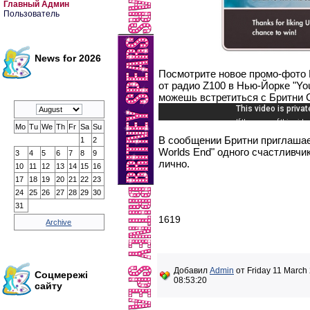
Главный Админ
Пользователь
News for 2026
Посмотрите новое промо-фото Б
от радио Z100 в Нью-Йорке "You
можешь встретиться с Бритни С
Mo
Tu
We
Th
Fr
Sa
Su
В сообщении Бритни приглашает 
1
2
Worlds End" одного счастливчик
3
4
5
6
7
8
9
лично.
10
11
12
13
14
15
16
17
18
19
20
21
22
23
24
25
26
27
28
29
30
31
1619
Archive
Добавил
Admin
от Friday 11 March 
Соцмережі
08:53:20
сайту