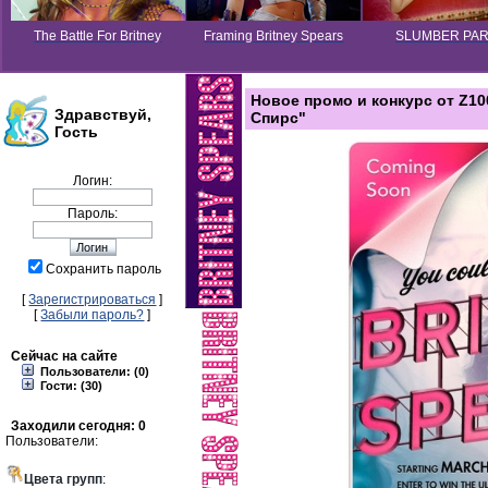
The Battle For Britney
Framing Britney Spears
SLUMBER PA
Новое промо и конкурс от Z1
Здравствуй,
Спирс"
Гость
Логин:
Пароль:
Сохранить пароль
[
Зарегистрироваться
]
[
Забыли пароль?
]
Сейчас на сайте
Пользователи: (0)
Гости: (30)
Заходили сегодня: 0
Пользователи:
Цвета групп
: