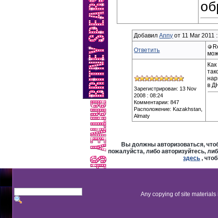
об
Добавил
Anny
от 11 Mar 2011 :
Re
Ответить
мож
Как
так
нар
в Д
Зарегистрирован: 13 Nov
2008 : 08:24
Комментарии: 847
Расположение: Kazakhstan,
Almaty
Вы должны авторизоваться, чтоб
пожалуйста, либо авторизуйтесь, либ
здесь
, что
Any copying of site materials 