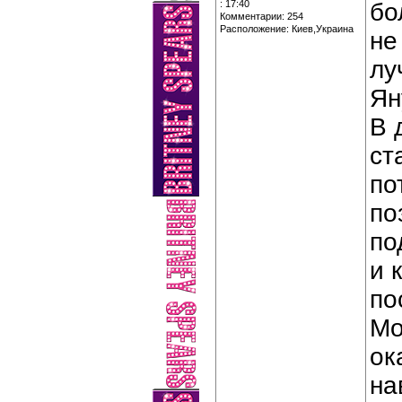
: 17:40
бо
Комментарии: 254
Расположение: Киев,Украина
не
лу
Ян
В 
ст
по
по
по
и 
по
Мо
ок
на