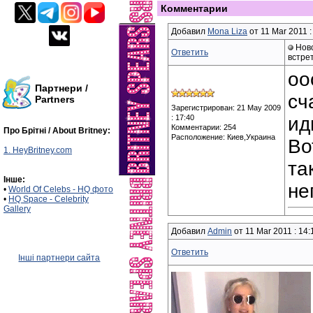
Комментарии
Добавил
Mona Liza
от 11 Mar 2011 :
Ново
Ответить
встре
оо
Партнери /
сч
Partners
Зарегистрирован: 21 May 2009
: 17:40
ид
Комментарии: 254
Про Брітні / About Britney:
Расположение: Киев,Украина
Во
1. HeyBritney.com
та
Інше:
не
•
World Of Celebs - HQ фото
•
HQ Space - Celebrity
Gallery
Добавил
Admin
от 11 Mar 2011 : 14:
Ответить
Інші партнери сайта