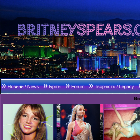
Новини / News
Брітні
Forum
Творчість / Legacy
Ви