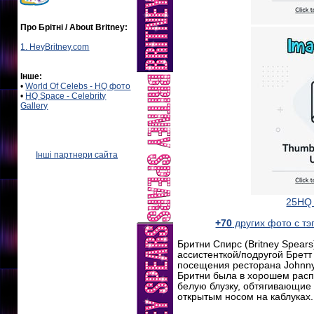
Про Брітні / About Britney:
1. HeyBritney.com
Інше:
•
World Of Celebs - HQ фото
•
HQ Space - Celebrity
Gallery
Інші партнери сайта
25HQ 
+70
других фото с тэ
Бритни Спирс (Britney Spear
ассистенткой/подругой Бретт 
посещения ресторана Johnny 
Бритни была в хорошем расп
белую блузку, обтягивающие
открытым носом на каблуках.