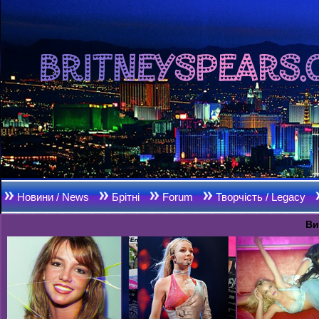
Новини / News
Брітні
Forum
Творчість / Legacy
Ви