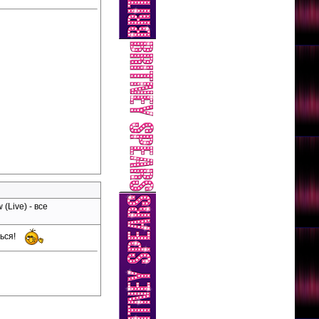
(Live) - все
ться!