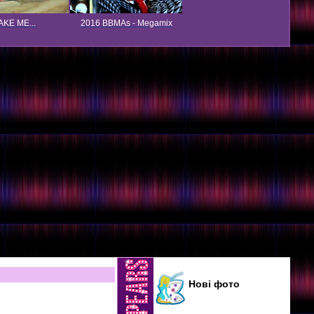
KE ME...
2016 BBMAs - Megamix
Нові фото