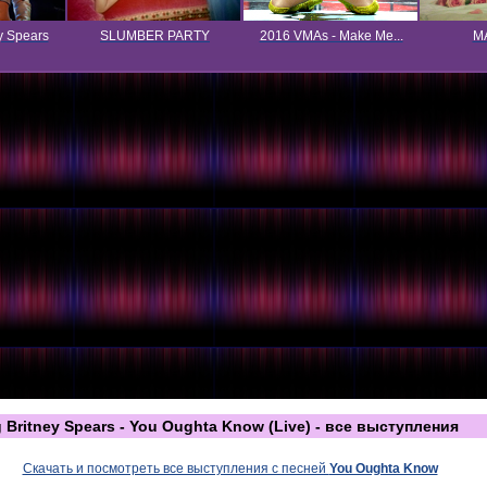
y Spears
SLUMBER PARTY
2016 VMAs - Make Me...
MA
g Britney Spears - You Oughta Know (Live) - все выступления
Скачать и посмотреть все выступления с песней
You Oughta Know