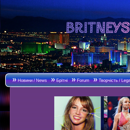
Новини / News
Брітні
Forum
Творчість / Leg