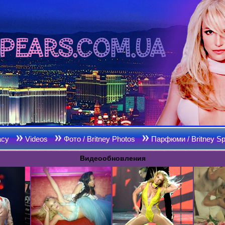
acy
Videos
Фото / Britney Photos
Парфюми / Britney Sp
Видеообновления