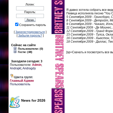
Логин:
Я давно хотела собрать все ви
Пароль:
Певица исполняла песню "You Ou
5 Сентября 2009 - Гринсборо, 
8 Сентября 2009 - Детройт, М
9 Сентября 2009 - Чикаго, Илл
Сохранить пароль
11 Сентября 2009 - Де Моинес,
12 Сентября 2009 - Гранд Фор
[
Зарегистрироваться
]
15 Сентября 2009 - Тулса, Окл
[
Забыли пароль?
]
16 Сентября 2009 - Хьюстон, Т
18 Сентября 2009 - Даллас, Тех
Сейчас на сайте
Пользователи: (0)
Гости: (48)
[sp=Скачать и посмотреть все 
Заходили сегодня: 3
Пользователи:
Admin
,
Andrajkt
,
Andragdy
Цвета групп
:
Главный Админ
Пользователь
News for 2026