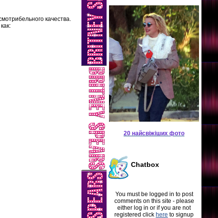
смотрибельного качества.
как:
20 найсвіжіших фото
Chatbox
You must be logged in to post
comments on this site - please
either log in or if you are not
registered click
here
to signup