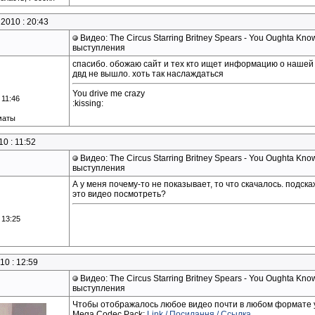
2010 : 20:43
Видео: The Circus Starring Britney Spears - You Oughta Know 
выступления
спасибо. обожаю сайт и тех кто ищет информацию о нашей
двд не вышло. хоть так наслаждаться
You drive me crazy
 11:46
:kissing:
маты
0 : 11:52
Видео: The Circus Starring Britney Spears - You Oughta Know 
выступления
А у меня почему-то не показывает, то что скачалось. подск
это видео посмотреть?
 13:25
10 : 12:59
Видео: The Circus Starring Britney Spears - You Oughta Know 
выступления
Чтобы отображалось любое видео почти в любом формате у
Mega Codec Pack:
Link / Посилання / Ссылка