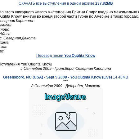
СКАЧАТЬ все выступления в одном архиве
237.82MB
део этого шикарного живого выступления Бритни Спирс воедино максимально 
ghta Know" вживую во время второй части турне по Америке в таких городах, 
Северная Каролина
ичиган
инойс
 Айова
кс, Северная Дакота
ахома
ехас
ас
Перевод песни
You Oughta Know
выступления You Oughta Know]
5 Сентября 2009 - Гринсборо, Северная Каролина
Greensboro, NC (USA) - Sept 5 2009 - You Oughta Know (Live)
14.48MB
***
8 Сентября 2009 - Детройт, Мичиган