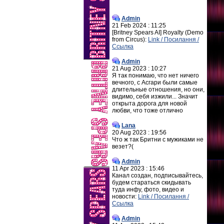
Admin
21 Feb 2024 : 11:25
[Britney Spears AI] Royalty (Demo
from Circus):
Link / Посилання /
Ссылка
Admin
21 Aug 2023 : 10:27
Я так понимаю, что нет ничего
вечного, с Асгари были самые
длительные отношения, но они,
видимо, себя изжили... Значит
открыта дорога для новой
любви, что тоже отлично
Lana
20 Aug 2023 : 19:56
Что ж так Бритни с мужиками не
везет?(
Admin
11 Apr 2023 : 15:46
Канал создан, подписывайтесь,
будем стараться скидывать
туда инфу, фото, видео и
новости:
Link / Посилання /
Ссылка
Admin