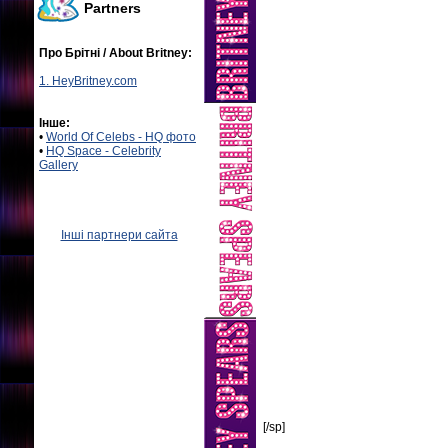
Partners
Про Брітні / About Britney:
1. HeyBritney.com
Інше:
•
World Of Celebs - HQ фото
•
HQ Space - Celebrity
Gallery
Інші партнери сайта
[/sp]