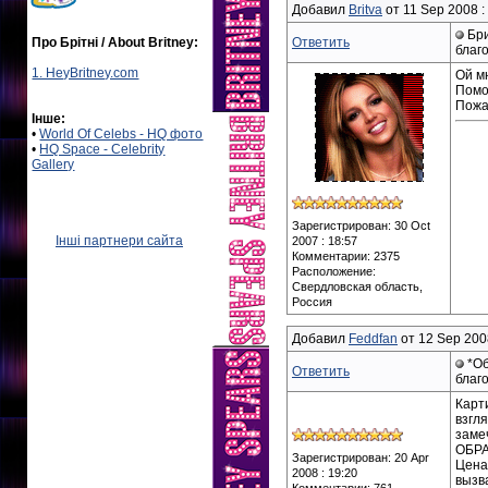
Добавил
Britva
от 11 Sep 2008 :
Бри
Про Брітні / About Britney:
Ответить
благ
1. HeyBritney.com
Ой мн
Помо
Пожа
Інше:
•
World Of Celebs - HQ фото
•
HQ Space - Celebrity
Gallery
Зарегистрирован: 30 Oct
Інші партнери сайта
2007 : 18:57
Комментарии: 2375
Расположение:
Свердловская область,
Россия
Добавил
Feddfan
от 12 Sep 2008
*Об
Ответить
благ
Карт
взгл
заме
ОБРА
Зарегистрирован: 20 Apr
Цена
2008 : 19:20
вызв