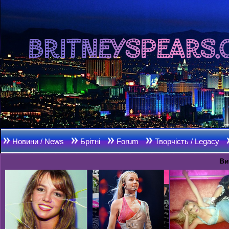
Новини / News
Брітні
Forum
Творчість / Legacy
Ви