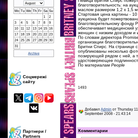
Певица Бритни Спирс пожерт
благотворительность: на аук
маслом размером 1,2 х 1,5 
Mo
Tu
We
Th
Fr
Sa
Su
Стартовая цена картины - 10
1
2
аукциона будет пожертвован
3
4
5
6
7
8
9
благотворительному фонду P
обеспечивает медицинский у
10
11
12
13
14
15
16
женщин с низким доходом и и
17
18
19
20
21
22
23
По словам директора Promise
24
25
26
27
28
29
30
организации благотворитель
31
Бритни Спирс. На странице 
опубликованы несколько фот
Archive
позирующей рядом с ней, а т
удостоверяющее подлинност
По материалам
People
Соцмережі
сайту
1493
Добавил
Admin
от Thursday 1
September 2008 - 21:43:14
Комментарии
Партнери /
Partners