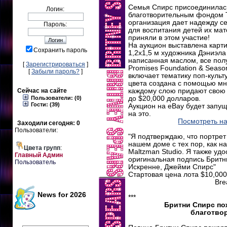
Семья Спирс присоединилась
Логин:
благотворительным фондом T
организация дает надежду с
Пароль:
для воспитания детей их мат
приняли в этом участие!
На аукцион выставлена карт
Сохранить пароль
1,2х1,5 м художника Дэниэла
написанная маслом, все пол
[
Зарегистрироваться
]
Promises Foundation & Seaso
[
Забыли пароль?
]
включает тематику поп-культ
цвета создана с помощью мн
Сейчас на сайте
каждому слою придают свою ж
Пользователи: (0)
до $20,000 долларов.
Гости: (39)
Аукцион на eBay будет запущ
на это.
Посмотреть на
Заходили сегодня: 0
Пользователи:
"Я подтверждаю, что портре
нашем доме с тех пор, как на
Цвета групп
:
Maltzman Studio. Я также удо
Главный Админ
оригинальная подпись Бритн
Пользователь
Искренне, Джейми Спирс"
Стартовая цена лота $10,000
Bre
News for 2026
***
Бритни Спирс по
благотво