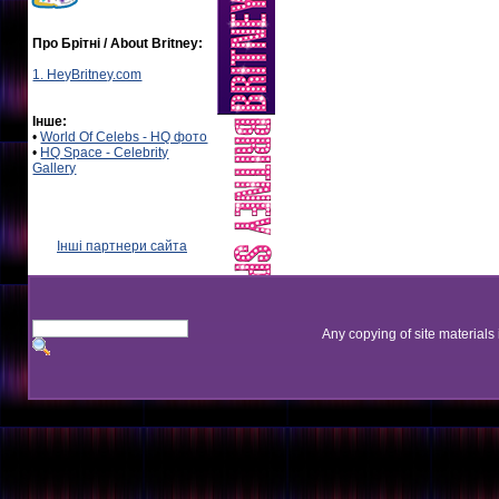
Про Брітні / About Britney:
1. HeyBritney.com
Інше:
•
World Of Celebs - HQ фото
•
HQ Space - Celebrity
Gallery
Інші партнери сайта
Any copying of site materials 