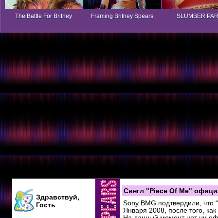
The Battle For Britney
Framing Britney Spears
SLUMBER PA
Сингл "Piece Of Me" офиц
Здравствуй,
Sony BMG подтвердили, что “
Гость
Января 2008, после того, ка
На данный момент нет ни оф