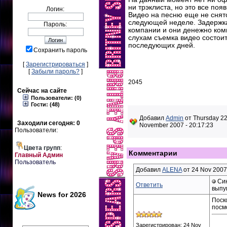
ни трэклиста, но это все поя
Логин:
Видео на песню еще не снято
следующей неделе. Задержк
Пароль:
компании и они денежно ком
слухам съемка видео состоит
последующих дней.
Сохранить пароль
[
Зарегистрироваться
]
[
Забыли пароль?
]
2045
Сейчас на сайте
Пользователи: (0)
Гости: (48)
Добавил
Admin
от Thursday 2
Заходили сегодня: 0
November 2007 - 20:17:23
Пользователи:
Цвета групп
:
Комментарии
Главный Админ
Пользователь
Добавил
ALENA
от 24 Nov 2007 
Син
Ответить
выпу
News for 2026
Поск
посм
Зарегистрирован: 24 Nov