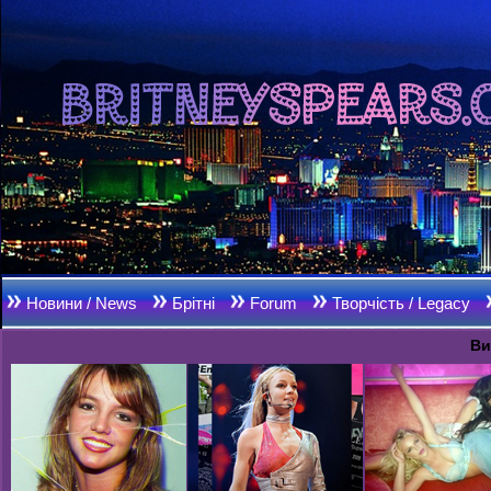
Новини / News
Брітні
Forum
Творчість / Legacy
Ви