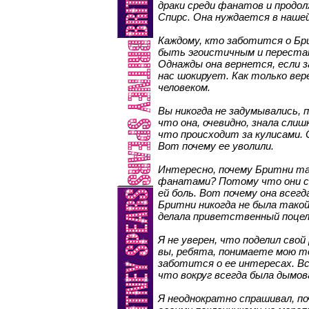
драки среди фанатов и прод
Спирс. Она нуждается в нашей
Каждому, кто заботится о Бри
быть эгоистичным и переста
Однажды она вернется, если з
нас шокирует. Как только вер
человеком.
Вы никогда не задумывались, 
что она, очевидно, знала слиш
что происходит за кулисами.
Вот почему ее уволили.
Интересно, почему Бритни та
фанатами? Потому что они с
ей боль. Вот почему она всег
Бритни никогда не была такой
делала приветственный поцел
Я не уверен, что поделил свой
вы, ребята, понимаете мою то
заботится о ее интересах. В
что вокруг всегда была дымов
Я неоднократно спрашивал, п