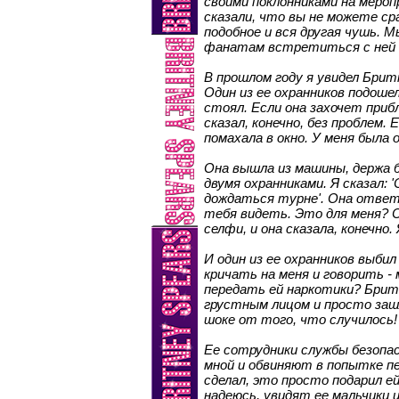
своими поклонниками на мероп
сказали, что вы не можете с
подобное и вся другая чушь. 
фанатам встретиться с ней 
В прошлом году я увидел Брит
Один из ее охранников подошел
стоял. Если она захочет приб
сказал, конечно, без проблем. 
помахала в окно. У меня была
Она вышла из машины, держа б
двумя охранниками. Я сказал:
дождаться турне'. Она ответ
тебя видеть. Это для меня? С
селфи, и она сказала, конечно
И один из ее охранников выбил
кричать на меня и говорить 
передать ей наркотики? Бритн
грустным лицом и просто заш
шоке от того, что случилось!
Ее сотрудники службы безопа
мной и обвиняют в попытке пе
сделал, это просто подарил е
надеюсь, увидят ее мальчики и