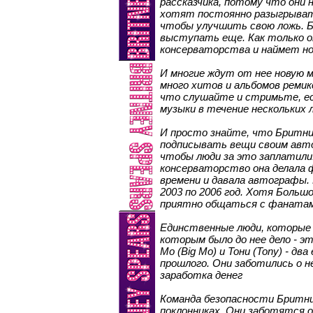
рассказчика, потому что они 
хотят постоянно разыгрывать
чтобы улучшить свою ложь.
выступать еще. Как только о
консерваторства и наймет но
И многие ждут от нее новую 
много хитов и альбомов ремик
что слушайте и стримьте, есл
музыки в течение нескольких 
И просто знайте, что Бритни
подписывать вещи своим авт
чтобы люди за это заплатили.
консерваторство она делала
времени и давала автографы. 
2003 по 2006 год. Хотя Большо
приятно общаться с фанатам
Единственные люди, которые 
которым было до нее дело - это
Мо (Big Mo) и Тони (Tony) - д
прошлого. Они заботились о не
заработка денег
Команда безопасности Бритни 
поклонниках. Они заботятся о