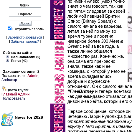
по имени Алекс (Alex) точно
Логин:
знает о чем говорит, так как
по пятам следовал за своей
Пароль:
любимой певицей Бритни
Спирс (Britney Spears) с
самого начала ее карьеры,
Сохранить пароль
летал за ней по миру во
время турне и посетил
[
Зарегистрироваться
]
наверное более 300
Meet &
[
Забыли пароль?
]
Greet
с ней за все года, а
также лично общался
Сейчас на сайте
множество раз. Конечно же,
Пользователи: (0)
она сама его прекрасно
Гости: (42)
знала, также как и ее
команда, с которой у него не
Заходили сегодня: 2
Пользователи:
Admin
,
всегда складывались
Andranxp
добрые и дружеские
отношения. Он с самого начал
Цвета групп
:
#FreeBritney
и теперь все-таки
Главный Админ
как давным-давно отказался д
Пользователь
дивой и-за хейта, который его 
Первое сообщение, которое он 
интервью Ларри Рудольфа (Lar
News for 2026
отвратительные позорные ку
ерунду? Тело Бритни в идеаль
подобные переживания. Она Н