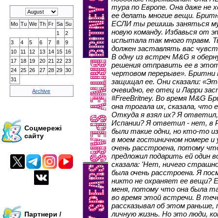
тура по Европе. Она даже не
ее делать многие вещи. Бритн
ЕСЛИ ты решишь заняться му
Mo
Tu
We
Th
Fr
Sa
Su
новую команду. Избавься от э
1
2
испытала так много травм. Т
3
4
5
6
7
8
9
должен заставлять вас чувст
10
11
12
13
14
15
16
В одну из встреч M&G я оберну
17
18
19
20
21
22
23
решения отправить ее в это
24
25
26
27
28
29
30
чертовом перерыве». Бритни т
31
защищал ее. Они сказали: «Эт
очевидно, ее отец и Ларри за
Archive
#FreeBritney. Во время M&G Б
она трогала их, сказала, что 
Откуда я взял их? Я ответил,
Испании? Я ответил - нет, в Р
Соцмережі
были такие одни, но кто-то из
сайту
в моем гостиничном номере и у
очень расстроена, потому что
предложил подарить ей один в
сказала: 'Нет, ничего страшно
была очень расстроена. Я посм
никто не охраняет ее вещи? Е
меня, потому что она была т
во время этой встречи. В теч
рассказывал об этом раньше,
личную жизнь. Но это люди, к
Партнери /