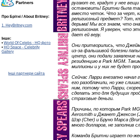
Partners
ругают ее, крадут у нее вещи
остановить! Бритни была так
вместо четок. Что за черт, к
Про Брітні / About Britney:
религиозный предмет? Тот, кт
дерьма! Мы все знаем, что он
1. HeyBritney.com
религиозная. Я уверен, что э
дает ей веру.
Інше:
•
World Of Celebs - HQ фото
Они притворились, что Джейм
•
HQ Space - Celebrity
из-за фальшивой болезни пап
Gallery
центр, они подали заявление 
резиденцию в Park MGM. Таки
миллионы и у них не будет про
Інші партнери сайта
Сейчас Ларри внезапно начал 
его разоблачили, но уже слишк
ним, потому что Ларри, скоре
сделать это для будущих прод
страховые деньги.
Причины, по которым Park MG
Aerosmith и Джанет Джексон (
Шэр (Cher) и Бруно Марса (Br
много долларов, не заполнив 
Команда Бритни играет по-ж