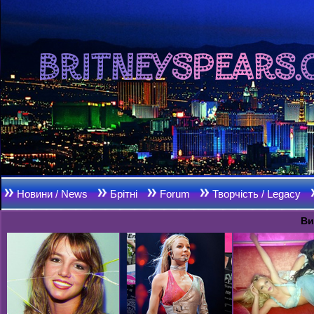
Новини / News
Брітні
Forum
Творчість / Legacy
Ви