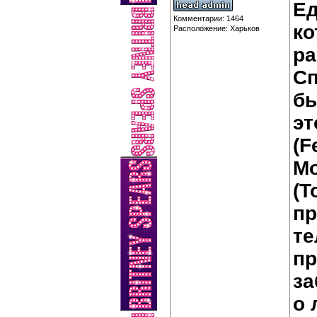
Ед
Комментарии: 1464
ко
Расположение: Харьков
ра
Сп
бы
эт
(F
Мо
(T
п
те
пр
за
о 