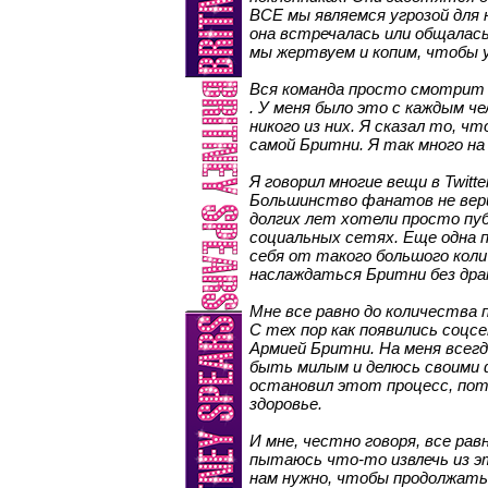
ВСЕ мы являемся угрозой для
она встречалась или общалась
мы жертвуем и копим, чтобы 
Вся команда просто смотрит 
. У меня было это с каждым че
никого из них. Я сказал то, ч
самой Бритни. Я так много на
Я говорил многие вещи в Twitte
Большинство фанатов не вер
долгих лет хотели просто пу
социальных сетях. Еще одна п
себя от такого большого кол
наслаждаться Бритни без дра
Мне все равно до количества п
С тех пор как появились соцсе
Армией Бритни. На меня всег
быть милым и делюсь своими 
остановил этот процесс, пот
здоровье.
И мне, честно говоря, все рав
пытаюсь что-то извлечь из э
нам нужно, чтобы продолжать